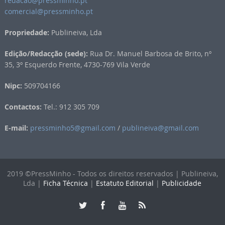
redacao@pressminho.pt
comercial@pressminho.pt
Propriedade:
Publineiva, Lda
Edição/Redacção (sede):
Rua Dr. Manuel Barbosa de Brito, nº
35, 3º Esquerdo Frente, 4730-769 Vila Verde
Nipc:
509704166
Contactos:
Tel.: 912 305 709
E-mail:
pressminho5@gmail.com
/
publineiva@gmail.com
2019 ©PressMinho - Todos os direitos reservados | Publineiva,
Lda |
Ficha Técnica
|
Estatuto Editorial
|
Publicidade