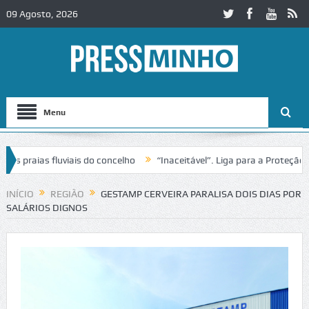
09 Agosto, 2026
Menu
raias fluviais do concelho
“Inaceitável”. Liga para a Proteção da 
o de trânsito no IC2 em Alcobaça
Igreja do Castelo de Cerveira ass
INÍCIO
REGIÃO
GESTAMP CERVEIRA PARALISA DOIS DIAS POR
SALÁRIOS DIGNOS