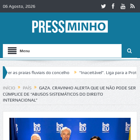
06 Agosto, 2026
Menu
as praias fluviais do concelho
“Inaceitável”. Liga para a Proteção 
ração de trânsito no IC2 em Alcobaça
Igreja do Castelo de Cerveira 
INÍCIO
PAÍS
GAZA. CRAVINHO ALERTA QUE UE NÃO PODE SER
CÚMPLICE DE “ABUSOS SISTEMÁTICOS DO DIREITO
INTERNACIONAL”