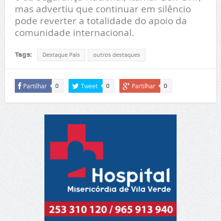
mas advertiu que continuar em silêncio
pode reverter a totalidade do apoio da
comunidade internacional.
Tags:
Destaque País
outros destaques
Partilhar
Tweet
Partilhar
0
0
0