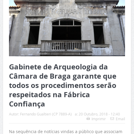
Gabinete de Arqueologia da
Câmara de Braga garante que
todos os procedimentos serão
respeitados na Fábrica
Confiança
Autor:
Fernando Gualtieri (CP 7889-A)
a:
20 Outubro, 2018 - 12:40
Imprimir
Email
Na sequência de notícias vindas a público que associam