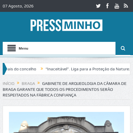
07 Agosto, 2026
Menu
is do concelho
“Inaceitável”. Liga para a Proteção da Natureza con
to no IC2 em Alcobaça
Igreja do Castelo de Cerveira assegura financ
INÍCIO
BRAGA
GABINETE DE ARQUEOLOGIA DA CÂMARA DE
BRAGA GARANTE QUE TODOS OS PROCEDIMENTOS SERÃO
RESPEITADOS NA FÁBRICA CONFIANÇA