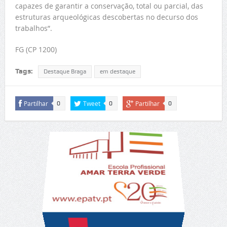
capazes de garantir a conservação, total ou parcial, das
estruturas arqueológicas descobertas no decurso dos
trabalhos”.
FG (CP 1200)
Tags:
Destaque Braga
em destaque
Partilhar
Tweet
Partilhar
0
0
0