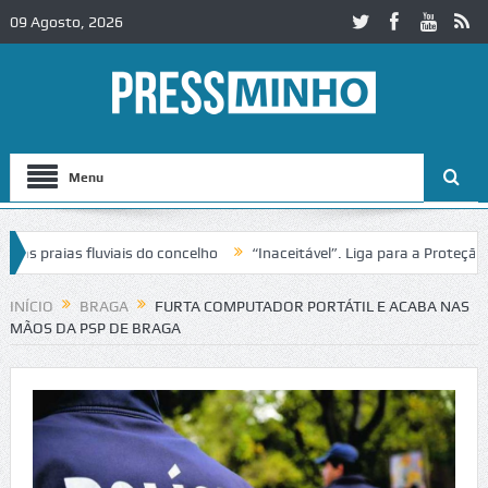
09 Agosto, 2026
Menu
praias fluviais do concelho
“Inaceitável”. Liga para a Proteção da 
ão de trânsito no IC2 em Alcobaça
Igreja do Castelo de Cerveira as
INÍCIO
BRAGA
FURTA COMPUTADOR PORTÁTIL E ACABA NAS
MÃOS DA PSP DE BRAGA