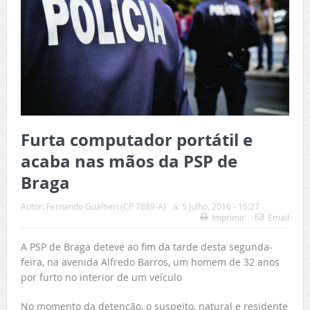
Furta computador portátil e
acaba nas mãos da PSP de
Braga
Autor:
Fernando Gualtieri (CP 7889-A)
a:
5 Julho, 2016 - 15:27
Imprimir
Email
A PSP de Braga deteve ao fim da tarde desta segunda-
feira, na avenida Alfredo Barros, um homem de 32 anos
por furto no interior de um veículo
No momento da detenção, o suspeito, natural e residente