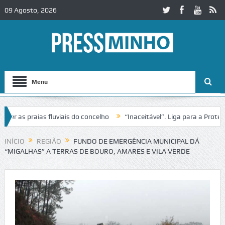
09 Agosto, 2026
Menu
as praias fluviais do concelho
“Inaceitável”. Liga para a Proteção 
ração de trânsito no IC2 em Alcobaça
Igreja do Castelo de Cerveira 
INÍCIO
REGIÃO
FUNDO DE EMERGÊNCIA MUNICIPAL DÁ
“MIGALHAS” A TERRAS DE BOURO, AMARES E VILA VERDE