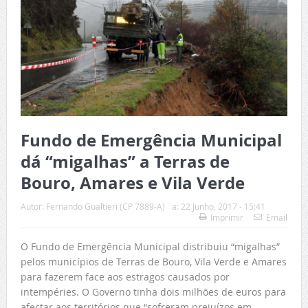
Fundo de Emergência Municipal
dá “migalhas” a Terras de
Bouro, Amares e Vila Verde
Autor:
Fernando Gualtieri (CP 7889-A)
a:
22 Junho, 2017 - 15:41
Imprimir
Email
O Fundo de Emergência Municipal distribuiu “migalhas”
pelos municípios de Terras de Bouro, Vila Verde e Amares
para fazerem face aos estragos causados por
intempéries. O Governo tinha dois milhões de euros para
afectar aos territórios que “sofreram prejuízos em