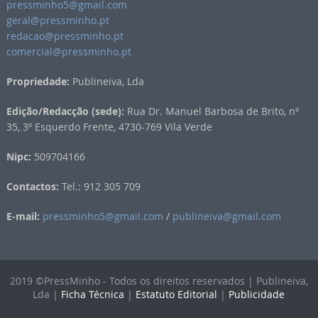
pressminho5@gmail.com
geral@pressminho.pt
redacao@pressminho.pt
comercial@pressminho.pt
Propriedade:
Publineiva, Lda
Edição/Redacção (sede):
Rua Dr. Manuel Barbosa de Brito, nº
35, 3º Esquerdo Frente, 4730-769 Vila Verde
Nipc:
509704166
Contactos:
Tel.: 912 305 709
E-mail:
pressminho5@gmail.com
/
publineiva@gmail.com
2019 ©PressMinho - Todos os direitos reservados | Publineiva,
Lda |
Ficha Técnica
|
Estatuto Editorial
|
Publicidade