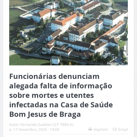
Funcionárias denunciam
alegada falta de informação
sobre mortes e utentes
infectadas na Casa de Saúde
Bom Jesus de Braga
Autor:
Fernando Gualtieri (CP 7889-A)
a:
17 Novembro, 2020 - 19:00
Imprimir
Email