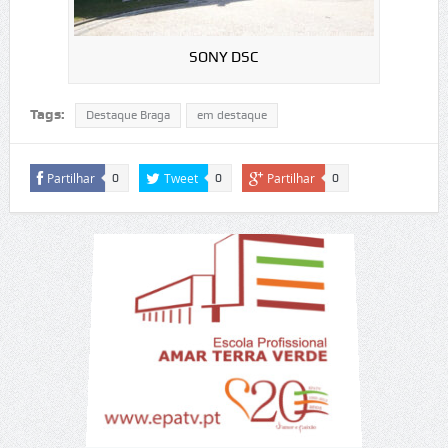
SONY DSC
Tags:
Destaque Braga
em destaque
Partilhar
Tweet
Partilhar
0
0
0