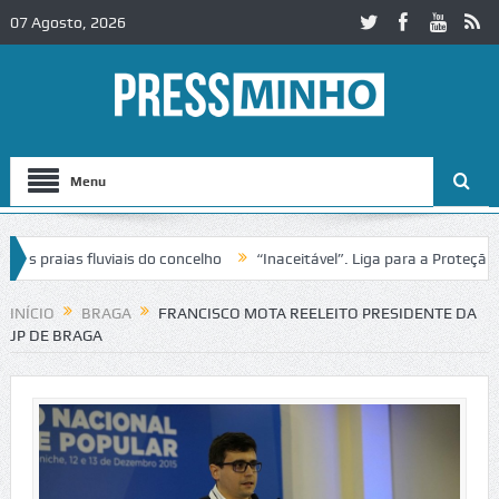
07 Agosto, 2026
Menu
praias fluviais do concelho
“Inaceitável”. Liga para a Proteção da 
ão de trânsito no IC2 em Alcobaça
Igreja do Castelo de Cerveira ass
INÍCIO
BRAGA
FRANCISCO MOTA REELEITO PRESIDENTE DA
JP DE BRAGA