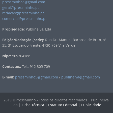
pressminho5@gmail.com
geral@pressminho.pt
redacao@pressminho.pt
comercial@pressminho.pt
Propriedade:
Publineiva, Lda
Edição/Redacção (sede):
Rua Dr. Manuel Barbosa de Brito, nº
35, 3º Esquerdo Frente, 4730-769 Vila Verde
Nipc:
509704166
Contactos:
Tel.: 912 305 709
E-mail:
pressminho5@gmail.com
/
publineiva@gmail.com
2019 ©PressMinho - Todos os direitos reservados | Publineiva,
Lda |
Ficha Técnica
|
Estatuto Editorial
|
Publicidade