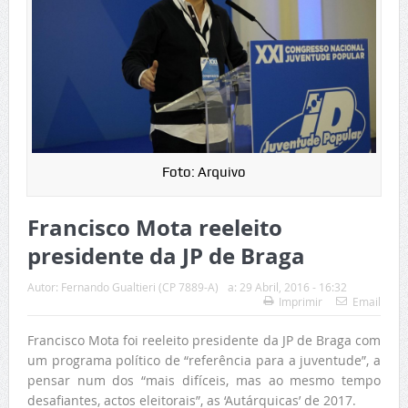
Foto: Arquivo
Francisco Mota reeleito
presidente da JP de Braga
Autor:
Fernando Gualtieri (CP 7889-A)
a:
29 Abril, 2016 - 16:32
Imprimir
Email
Francisco Mota foi reeleito presidente da JP de Braga com
um programa político de “referência para a juventude”, a
pensar num dos “mais difíceis, mas ao mesmo tempo
desafiantes, actos eleitorais”, as ‘Autárquicas’ de 2017.