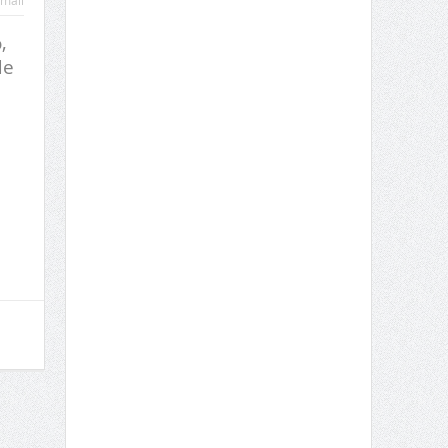
mail
,
de