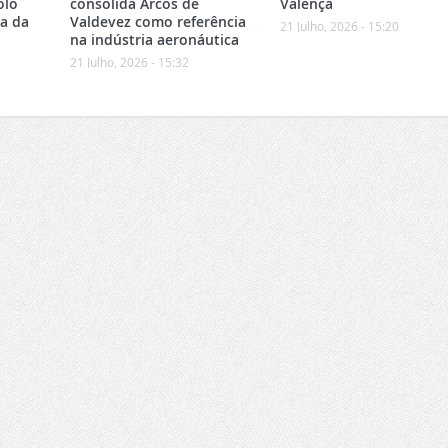
olo
consolida Arcos de
Valença
ea da
Valdevez como referência
21 Julho, 2026 - 15:20
na indústria aeronáutica
21 Julho, 2026 - 15:32