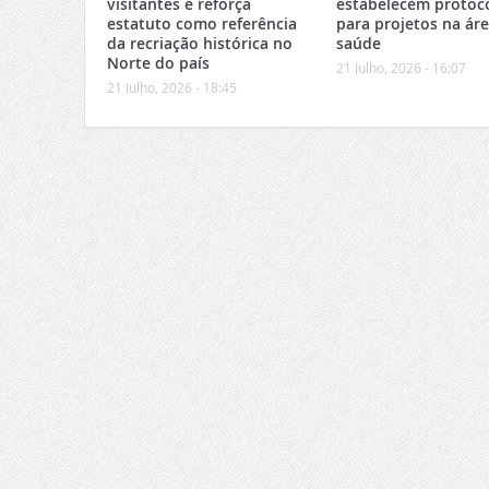
visitantes e reforça
estabelecem protoc
estatuto como referência
para projetos na ár
da recriação histórica no
saúde
Norte do país
21 Julho, 2026 - 16:07
21 Julho, 2026 - 18:45