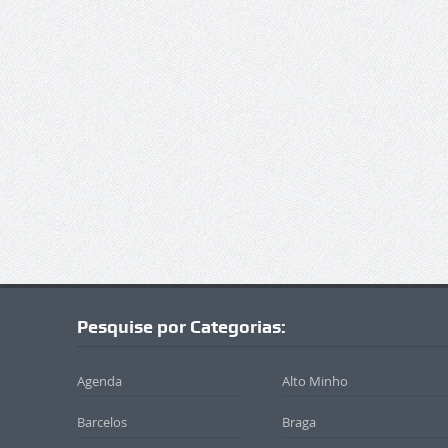
Pesquise por Categorias:
Agenda
Alto Minho
Barcelos
Braga