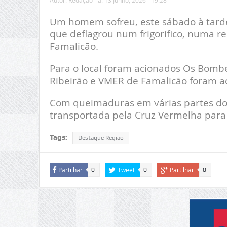
Autor:
Redação
a:
13 Junho, 2026 - 19:28
Um homem sofreu, este sábado à tarde
que deflagrou num frigorifico, numa r
Famalicão.
Para o local foram acionados Os Bombe
Ribeirão e VMER de Famalicão foram ac
Com queimaduras em várias partes do co
transportada pela Cruz Vermelha para o
Tags:
Destaque Região
Partilhar
Tweet
Partilhar
0
0
0