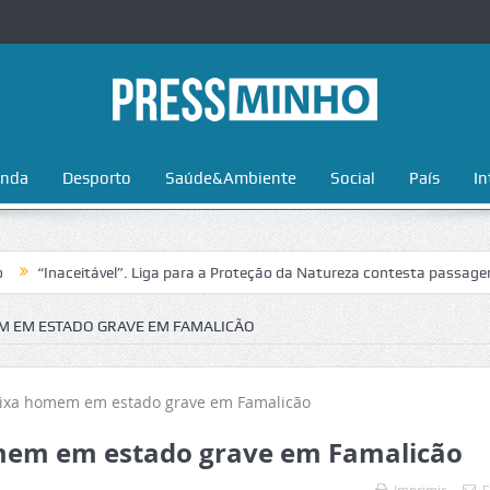
nda
Desporto
Saúde&Ambiente
Social
País
In
aceitável”. Liga para a Proteção da Natureza contesta passagem da Vol
M EM ESTADO GRAVE EM FAMALICÃO
omem em estado grave em Famalicão