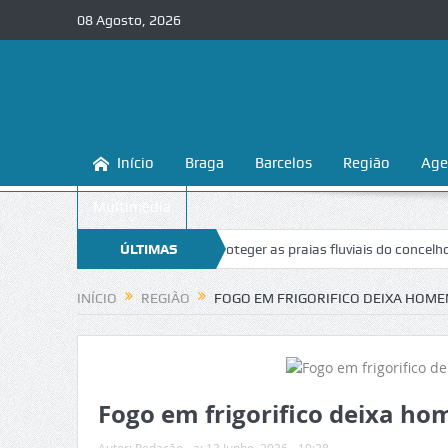
08 Agosto, 2026
Início
Braga
Barcelos
Região
Age
Multimédia
Braga ensina a conhecer e proteger as praias fluviais do concelho
ÚLTIMAS
“In
NOTÍCIAS
INÍCIO
REGIÃO
FOGO EM FRIGORIFICO DEIXA HOME
Fogo em frigorifico deixa h