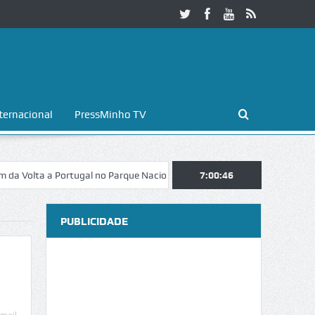
ternacional
PressMinho TV
ta a Portugal no Parque Nacional da Peneda-Gerês
7:00:46
Esposende. Galaic
PUBLICIDADE