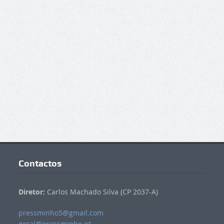
Contactos
Diretor:
Carlos Machado Silva (CP 2037-A)
pressminho5@gmail.com
geral@pressminho.pt