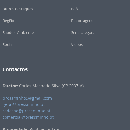
outros destaques
País
Região
Reportagens
Saúde e Ambiente
Sem categoria
Social
Vídeos
Contactos
Diretor:
Carlos Machado Silva (CP 2037-A)
pressminho5@gmail.com
geral@pressminho.pt
redacao@pressminho.pt
comercial@pressminho.pt
Propriedade:
Publineiva, Lda