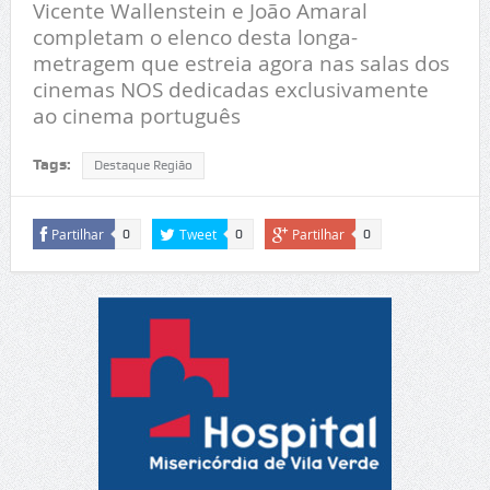
Vicente Wallenstein e João Amaral
completam o elenco desta longa-
metragem que estreia agora nas salas dos
cinemas NOS dedicadas exclusivamente
ao cinema português
Tags:
Destaque Região
Partilhar
Tweet
Partilhar
0
0
0