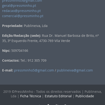
pressminho5@gmail.com
geral@pressminho.pt
redacao@pressminho.pt
comercial@pressminho.pt
Propriedade:
Publineiva, Lda
Edição/Redacção (sede):
Rua Dr. Manuel Barbosa de Brito, nº
35, 3º Esquerdo Frente, 4730-769 Vila Verde
Nipc:
509704166
Contactos:
Tel.: 912 305 709
E-mail:
pressminho5@gmail.com
/
publineiva@gmail.com
2019 ©PressMinho - Todos os direitos reservados | Publineiva,
Lda |
Ficha Técnica
|
Estatuto Editorial
|
Publicidade