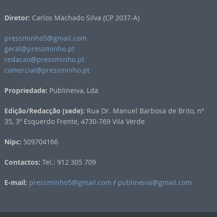
Diretor:
Carlos Machado Silva (CP 2037-A)
pressminho5@gmail.com
geral@pressminho.pt
redacao@pressminho.pt
comercial@pressminho.pt
Propriedade:
Publineiva, Lda
Edição/Redacção (sede):
Rua Dr. Manuel Barbosa de Brito, nº
35, 3º Esquerdo Frente, 4730-769 Vila Verde
Nipc:
509704166
Contactos:
Tel.: 912 305 709
E-mail:
pressminho5@gmail.com
/
publineiva@gmail.com