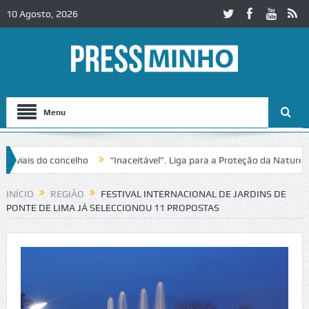
10 Agosto, 2026
Menu
is do concelho
“Inaceitável”. Liga para a Proteção da Natureza con
to no IC2 em Alcobaça
Igreja do Castelo de Cerveira assegura financ
INÍCIO
REGIÃO
FESTIVAL INTERNACIONAL DE JARDINS DE
PONTE DE LIMA JÁ SELECCIONOU 11 PROPOSTAS