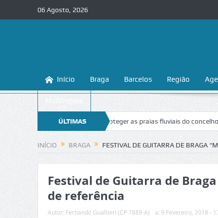
06 Agosto, 2026
Início
Braga
Barcelos
Região
Age
Multimédia
raga ensina a conhecer e proteger as praias fluviais do concelho
ÚLTIMAS
“In
NOTÍCIAS
INÍCIO
BRAGA
FESTIVAL DE GUITARRA DE BRAGA “
Festival de Guitarra de Bra
de referência
Autor:
Fernando Gualtieri (CP 7889-A)
a:
9 Fevereiro, 2018 - 1