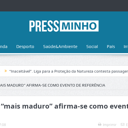
nda
Desporto
Saúde&Ambiente
Social
País
In
aceitável”. Liga para a Proteção da Natureza contesta passagem da Volt
MAIS MADURO” AFIRMA-SE COMO EVENTO DE REFERÊNCIA
ga “mais maduro” afirma-se como even
7:08
Imprimir
E