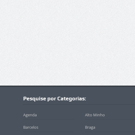
Pesquise por Categorias:
Agenda
Alto Minho
Barcelos
Braga