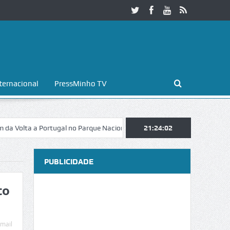
ternacional
PressMinho TV
a a Portugal no Parque Nacional da Peneda-Gerês
21:24:03
Esposende. Galaico
PUBLICIDADE
to
mail