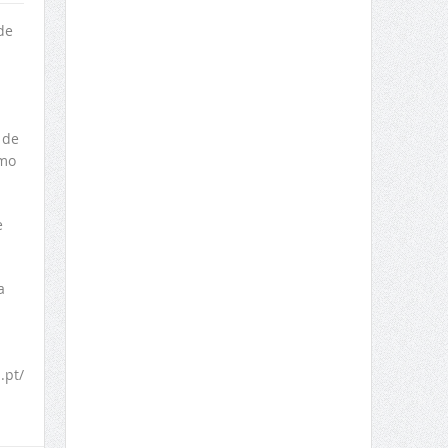
de
 de
omo
e
a
.pt/