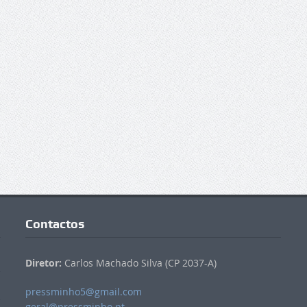
Contactos
Diretor:
Carlos Machado Silva (CP 2037-A)
pressminho5@gmail.com
geral@pressminho.pt