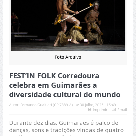
Foto Arquivo
FEST’IN FOLK Corredoura
celebra em Guimarães a
diversidade cultural do mundo
Autor:
Fernando Gualtieri (CP 7889-A)
a:
30 Julho, 2025 - 15:49
Imprimir
Email
Durante dez dias, Guimarães é palco de
danças, sons e tradições vindas de quatro