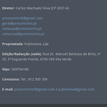
Diretor:
Carlos Machado Silva (CP 2037-A)
pressminho5@gmail.com
geral@pressminho.pt
redacao@pressminho.pt
comercial@pressminho.pt
Propriedade:
Publineiva, Lda
Edição/Redacção (sede):
Rua Dr. Manuel Barbosa de Brito, nº
35, 3º Esquerdo Frente, 4730-769 Vila Verde
Nipc:
509704166
Contactos:
Tel.: 912 305 709
E-mail:
pressminho5@gmail.com
/
publineiva@gmail.com