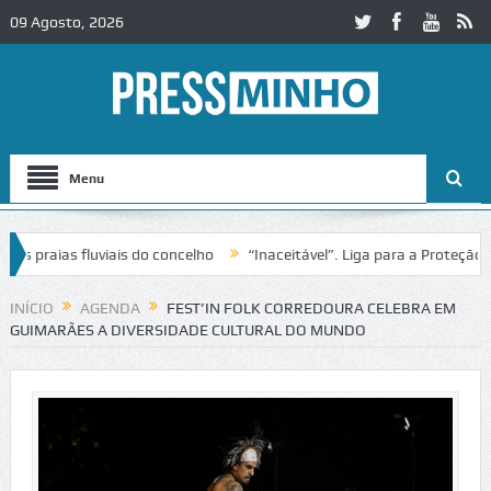
09 Agosto, 2026
Menu
aias fluviais do concelho
“Inaceitável”. Liga para a Proteção da N
 de trânsito no IC2 em Alcobaça
Igreja do Castelo de Cerveira asse
INÍCIO
AGENDA
FEST’IN FOLK CORREDOURA CELEBRA EM
GUIMARÃES A DIVERSIDADE CULTURAL DO MUNDO