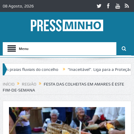
08 Agosto, 2026
Menu
raias fluviais do concelho
“Inaceitável”. Liga para a Proteção da 
o de trânsito no IC2 em Alcobaça
Igreja do Castelo de Cerveira ass
INÍCIO
REGIÃO
FESTA DAS COLHEITAS EM AMARES É ESTE
FIM-DE-SEMANA