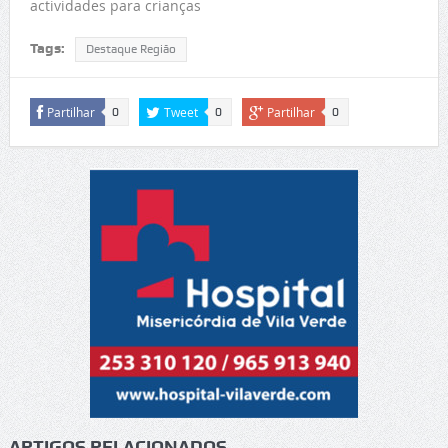
actividades para crianças
Tags:
Destaque Região
Partilhar
Tweet
Partilhar
0
0
0
ARTIGOS RELACIONADOS