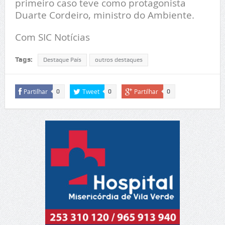
primeiro caso teve como protagonista
Duarte Cordeiro, ministro do Ambiente.
Com SIC Notícias
Tags:
Destaque País
outros destaques
Partilhar
Tweet
Partilhar
0
0
0