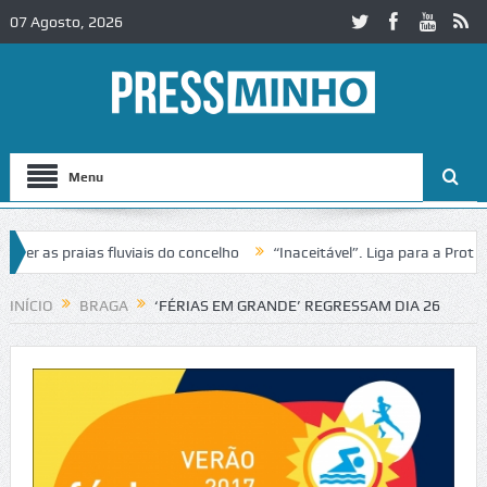
07 Agosto, 2026
Menu
as praias fluviais do concelho
“Inaceitável”. Liga para a Proteção 
ração de trânsito no IC2 em Alcobaça
Igreja do Castelo de Cerveira
INÍCIO
BRAGA
‘FÉRIAS EM GRANDE’ REGRESSAM DIA 26