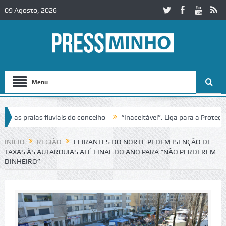
09 Agosto, 2026
Menu
praias fluviais do concelho
“Inaceitável”. Liga para a Proteção da
ão de trânsito no IC2 em Alcobaça
Igreja do Castelo de Cerveira as
INÍCIO
REGIÃO
FEIRANTES DO NORTE PEDEM ISENÇÃO DE
TAXAS ÀS AUTARQUIAS ATÉ FINAL DO ANO PARA “NÃO PERDEREM
DINHEIRO”