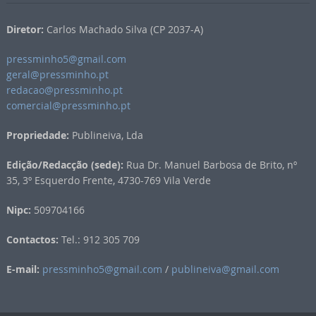
Diretor:
Carlos Machado Silva (CP 2037-A)
pressminho5@gmail.com
geral@pressminho.pt
redacao@pressminho.pt
comercial@pressminho.pt
Propriedade:
Publineiva, Lda
Edição/Redacção (sede):
Rua Dr. Manuel Barbosa de Brito, nº
35, 3º Esquerdo Frente, 4730-769 Vila Verde
Nipc:
509704166
Contactos:
Tel.: 912 305 709
E-mail:
pressminho5@gmail.com
/
publineiva@gmail.com