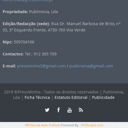
Propriedade:
Publineiva, Lda
Edição/Redacção (sede):
Rua Dr. Manuel Barbosa de Brito, nº
35, 3º Esquerdo Frente, 4730-769 Vila Verde
Nipc:
509704166
Contactos:
Tel.: 912 305 709
E-mail:
pressminho5@gmail.com
/
publineiva@gmail.com
2019 ©PressMinho - Todos os direitos reservados | Publineiva,
Lda |
Ficha Técnica
|
Estatuto Editorial
|
Publicidade
WP2Social Auto Publish
Powered By :
XYZScripts.com