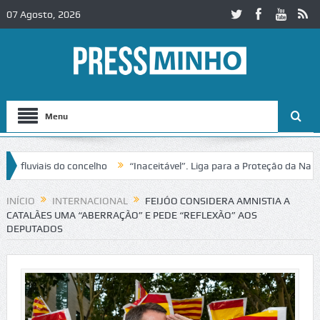
07 Agosto, 2026
Menu
uviais do concelho
“Inaceitável”. Liga para a Proteção da Natureza 
nsito no IC2 em Alcobaça
Igreja do Castelo de Cerveira assegura fin
INÍCIO
INTERNACIONAL
FEIJÓO CONSIDERA AMNISTIA A
CATALÃES UMA “ABERRAÇÃO” E PEDE “REFLEXÃO” AOS
DEPUTADOS