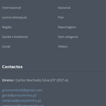
Internacional
Nacional
outros destaques
País
Região
Reportagens
Saúde e Ambiente
Sem categoria
Social
Vídeos
Contactos
Diretor:
Carlos Machado Silva (CP 2037-A)
pressminho5@gmail.com
geral@pressminho.pt
redacao@pressminho.pt
comercial@pressminho.pt