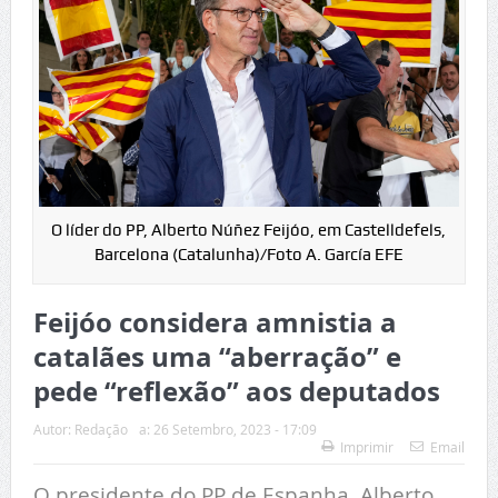
O líder do PP, Alberto Núñez Feijóo, em Castelldefels,
Barcelona (Catalunha)/Foto A. García EFE
Feijóo considera amnistia a
catalães uma “aberração” e
pede “reflexão” aos deputados
Autor:
Redação
a:
26 Setembro, 2023 - 17:09
Imprimir
Email
O presidente do PP de Espanha, Alberto