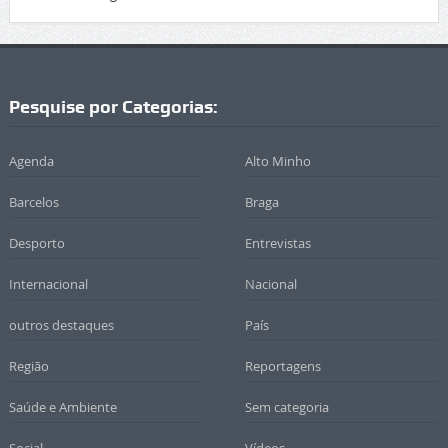
Pesquise por Categorias:
Agenda
Alto Minho
Barcelos
Braga
Desporto
Entrevistas
Internacional
Nacional
outros destaques
País
Região
Reportagens
Saúde e Ambiente
Sem categoria
Social
Vídeos