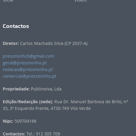
Contactos
Diretor:
Carlos Machado Silva (CP 2037-A)
pressminho5@gmail.com
geral@pressminho.pt
redacao@pressminho.pt
comercial@pressminho.pt
Propriedade:
Publineiva, Lda
Edição/Redacção (sede):
Rua Dr. Manuel Barbosa de Brito, nº
35, 3º Esquerdo Frente, 4730-769 Vila Verde
Nipc:
509704166
Contactos:
Tel.: 912 305 709