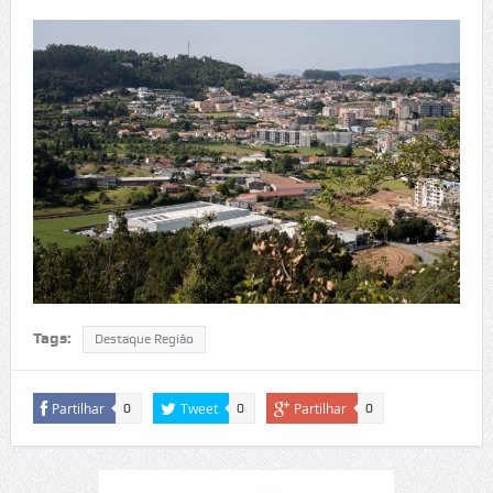
Tags:
Destaque Região
Partilhar
Tweet
Partilhar
0
0
0