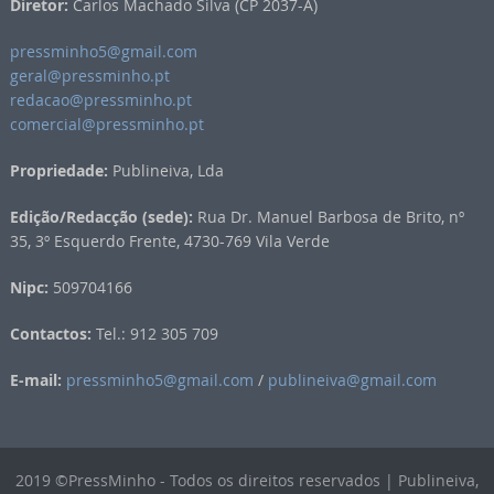
Diretor:
Carlos Machado Silva (CP 2037-A)
pressminho5@gmail.com
geral@pressminho.pt
redacao@pressminho.pt
comercial@pressminho.pt
Propriedade:
Publineiva, Lda
Edição/Redacção (sede):
Rua Dr. Manuel Barbosa de Brito, nº
35, 3º Esquerdo Frente, 4730-769 Vila Verde
Nipc:
509704166
Contactos:
Tel.: 912 305 709
E-mail:
pressminho5@gmail.com
/
publineiva@gmail.com
2019 ©PressMinho - Todos os direitos reservados | Publineiva,