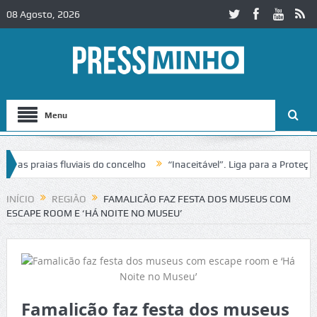
08 Agosto, 2026
Menu
praias fluviais do concelho
“Inaceitável”. Liga para a Proteção da 
ão de trânsito no IC2 em Alcobaça
Igreja do Castelo de Cerveira ass
INÍCIO
REGIÃO
FAMALICÃO FAZ FESTA DOS MUSEUS COM
ESCAPE ROOM E ‘HÁ NOITE NO MUSEU’
Famalicão faz festa dos museus