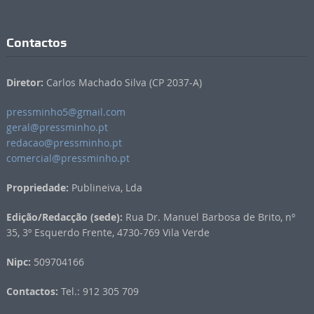
Contactos
Diretor:
Carlos Machado Silva (CP 2037-A)
pressminho5@gmail.com
geral@pressminho.pt
redacao@pressminho.pt
comercial@pressminho.pt
Propriedade:
Publineiva, Lda
Edição/Redacção (sede):
Rua Dr. Manuel Barbosa de Brito, nº
35, 3º Esquerdo Frente, 4730-769 Vila Verde
Nipc:
509704166
Contactos:
Tel.: 912 305 709