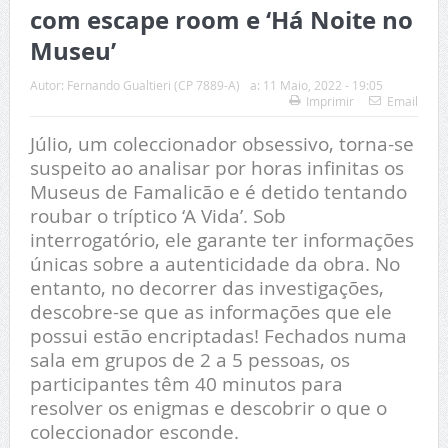
com escape room e ‘Há Noite no
Museu’
Autor:
Fernando Gualtieri (CP 7889-A)
a:
11 Maio, 2022 - 19:05
Imprimir
Email
Júlio, um coleccionador obsessivo, torna-se
suspeito ao analisar por horas infinitas os
Museus de Famalicão e é detido tentando
roubar o tríptico ‘A Vida’. Sob
interrogatório, ele garante ter informações
únicas sobre a autenticidade da obra. No
entanto, no decorrer das investigações,
descobre-se que as informações que ele
possui estão encriptadas! Fechados numa
sala em grupos de 2 a 5 pessoas, os
participantes têm 40 minutos para
resolver os enigmas e descobrir o que o
coleccionador esconde.