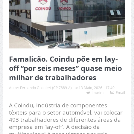
Famalicão. Coindu põe em lay-
off “por seis meses” quase meio
milhar de trabalhadores
Autor:
Fernando Gualtieri (CP 7889-A)
a:
13 Maio, 2026 - 17:49
Imprimir
Email
A Coindu, indústria de componentes
têxteis para o setor automóvel, vai colocar
493 trabalhadores de diferentes áreas da
empresa em ‘lay-off’. A decisão da
multinacional é para vigorar por seis