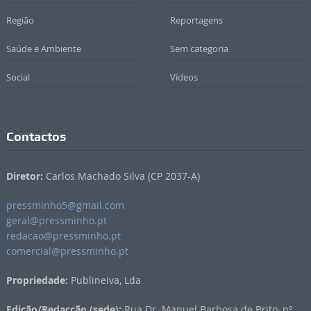
Região
Reportagens
Saúde e Ambiente
Sem categoria
Social
Vídeos
Contactos
Diretor:
Carlos Machado Silva (CP 2037-A)
pressminho5@gmail.com
geral@pressminho.pt
redacao@pressminho.pt
comercial@pressminho.pt
Propriedade:
Publineiva, Lda
Edição/Redacção (sede):
Rua Dr. Manuel Barbosa de Brito, nº