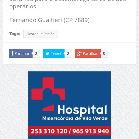
operários.
Fernando Gualtieri (CP 7889)
Tags:
Destaque Região
Partilhar
Tweet
Partilhar
0
0
0