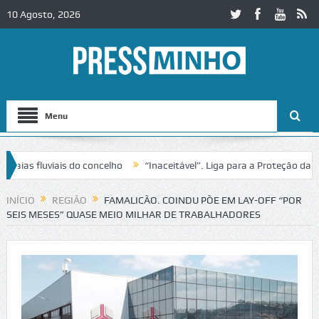
10 Agosto, 2026
Menu
 fluviais do concelho
“Inaceitável”. Liga para a Proteção da Natur
 trânsito no IC2 em Alcobaça
Igreja do Castelo de Cerveira assegura
INÍCIO
REGIÃO
FAMALICÃO. COINDU PÕE EM LAY-OFF “POR
SEIS MESES” QUASE MEIO MILHAR DE TRABALHADORES