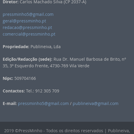
Diretor:
Carlos Machado Silva (CP 2037-A)
pressminho5@gmail.com
geral@pressminho.pt
redacao@pressminho.pt
comercial@pressminho.pt
Propriedade:
Publineiva, Lda
Edição/Redacção (sede):
Rua Dr. Manuel Barbosa de Brito, nº
35, 3º Esquerdo Frente, 4730-769 Vila Verde
Nipc:
509704166
Contactos:
Tel.: 912 305 709
E-mail:
pressminho5@gmail.com
/
publineiva@gmail.com
2019 ©PressMinho - Todos os direitos reservados | Publineiva,