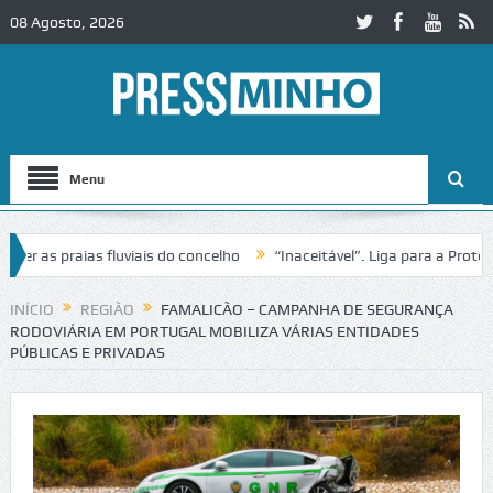
08 Agosto, 2026
Menu
as praias fluviais do concelho
“Inaceitável”. Liga para a Proteção 
ração de trânsito no IC2 em Alcobaça
Igreja do Castelo de Cerveira 
INÍCIO
REGIÃO
FAMALICÃO – CAMPANHA DE SEGURANÇA
RODOVIÁRIA EM PORTUGAL MOBILIZA VÁRIAS ENTIDADES
PÚBLICAS E PRIVADAS