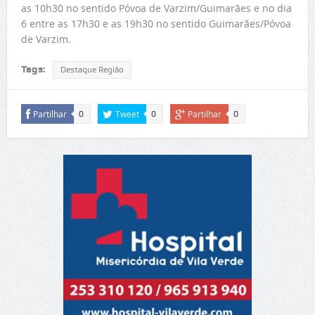
as 10h30 no sentido Póvoa de Varzim/Guimarães e no dia
6 entre as 17h30 e as 19h30 no sentido Guimarães/Póvoa
de Varzim.
Tags:
Destaque Região
Partilhar
Tweet
Partilhar
0
0
0