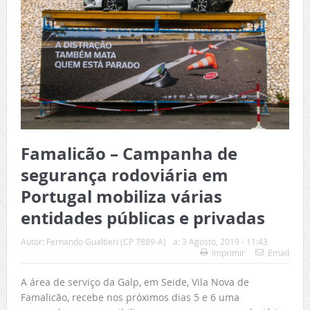
Famalicão – Campanha de
segurança rodoviária em
Portugal mobiliza várias
entidades públicas e privadas
Autor:
Fernando Gualtieri (CP 7889-A)
a:
3 Agosto, 2019 - 11:43
Imprimir
Email
A área de serviço da Galp, em Seide, Vila Nova de
Famalicão, recebe nos próximos dias 5 e 6 uma