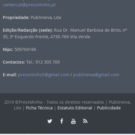
comercial@pressminho.pt
Propriedade:
Publineiva, Lda
Edição/Redacção (sede):
Rua Dr. Manuel Barbosa de Brito, nº
35, 3º Esquerdo Frente, 4730-769 Vila Verde
Nipc:
509704166
Contactos:
Tel.: 912 305 709
E-mail:
pressminho5@gmail.com
/
publineiva@gmail.com
2019 ©PressMinho - Todos os direitos reservados | Publineiva,
Lda |
Ficha Técnica
|
Estatuto Editorial
|
Publicidade