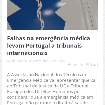
Falhas na emergência médica
levam Portugal a tribunais
internacionais
Autor:
Redação
a:
4 Novembro, 2024 - 19:01
Imprimir
Email
A Associação Nacional dos Técnicos de
Emergência Médica vai apresentar queixa
ao Tribunal de Justiça da UE e Tribunal
Europeu dos Direitos Humanos por
considerar que a emergência médica em
Portugal não garante o direito à saúde