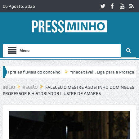
06 Agosto, 2026
Menu
aias fluviais do concelho
“Inaceitável”. Liga para a Proteção da Na
 de trânsito no IC2 em Alcobaça
Igreja do Castelo de Cerveira asseg
INÍCIO
REGIÃO
FALECEU O MESTRE AGOSTINHO DOMINGUES,
PROFESSOR E HISTORIADOR ILUSTRE DE AMARES