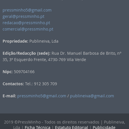
pressminho5@gmail.com
geral@pressminho.pt
redacao@pressminho.pt
comercial@pressminho.pt
Propriedade:
Publineiva, Lda
Edição/Redacção (sede):
Rua Dr. Manuel Barbosa de Brito, nº
35, 3º Esquerdo Frente, 4730-769 Vila Verde
Nipc:
509704166
Contactos:
Tel.: 912 305 709
E-mail:
pressminho5@gmail.com
/
publineiva@gmail.com
2019 ©PressMinho - Todos os direitos reservados | Publineiva,
Lda |
Ficha Técnica
|
Estatuto Editorial
|
Publicidade