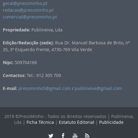
geral@pressminho.pt
redacao@pressminho.pt
comercial@pressminho.pt
Propriedade:
Publineiva, Lda
Edição/Redacção (sede):
Rua Dr. Manuel Barbosa de Brito, nº
35, 3º Esquerdo Frente, 4730-769 Vila Verde
Nipc:
509704166
Contactos:
Tel.: 912 305 709
E-mail:
pressminho5@gmail.com
/
publineiva@gmail.com
2019 ©PressMinho - Todos os direitos reservados | Publineiva,
Lda |
Ficha Técnica
|
Estatuto Editorial
|
Publicidade