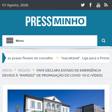
07 Agosto, 2026
Menu
s praias fluviais do concelho
“Inaceitável”. Liga para a Proteção 
ação de trânsito no IC2 em Alcobaça
Igreja do Castelo de Cerveira 
INÍCIO
REGIÃO
FAFE DECLARA ESTADO DE EMERGÊNCIA
DEVIDO À “RAPIDEZ” DE PROPAGAÇÃO DO COVID-19 (C/VÍDEO)