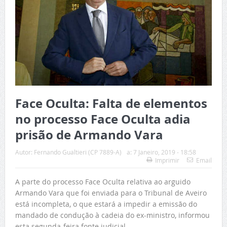
Face Oculta: Falta de elementos
no processo Face Oculta adia
prisão de Armando Vara
Autor:
Fernando Gualtieri (CP 7889-A)
a:
7 Janeiro, 2019 - 18:58
Imprimir
Email
A parte do processo Face Oculta relativa ao arguido
Armando Vara que foi enviada para o Tribunal de Aveiro
está incompleta, o que estará a impedir a emissão do
mandado de condução à cadeia do ex-ministro, informou
esta segunda-feira fonte judicial.