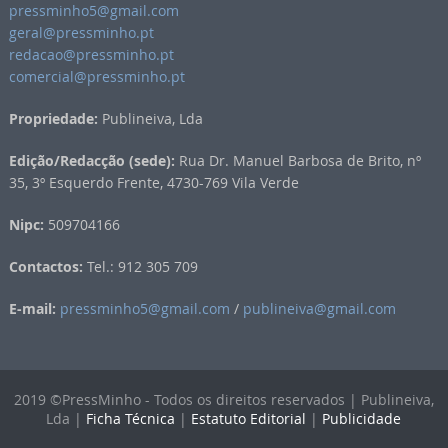
pressminho5@gmail.com
geral@pressminho.pt
redacao@pressminho.pt
comercial@pressminho.pt
Propriedade:
Publineiva, Lda
Edição/Redacção (sede):
Rua Dr. Manuel Barbosa de Brito, nº
35, 3º Esquerdo Frente, 4730-769 Vila Verde
Nipc:
509704166
Contactos:
Tel.: 912 305 709
E-mail:
pressminho5@gmail.com
/
publineiva@gmail.com
2019 ©PressMinho - Todos os direitos reservados | Publineiva,
Lda |
Ficha Técnica
|
Estatuto Editorial
|
Publicidade