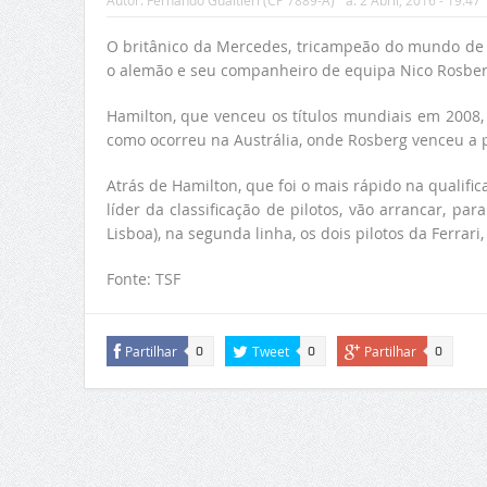
Autor:
Fernando Gualtieri (CP 7889-A)
a:
2 Abril, 2016 - 19:47
O britânico da Mercedes, tricampeão do mundo de F
o alemão e seu companheiro de equipa Nico Rosber
Hamilton, que venceu os títulos mundiais em 2008, 2
como ocorreu na Austrália, onde Rosberg venceu a p
Atrás de Hamilton, que foi o mais rápido na qualific
líder da classificação de pilotos, vão arrancar, p
Lisboa), na segunda linha, os dois pilotos da Ferrar
Fonte: TSF
Partilhar
Tweet
Partilhar
0
0
0