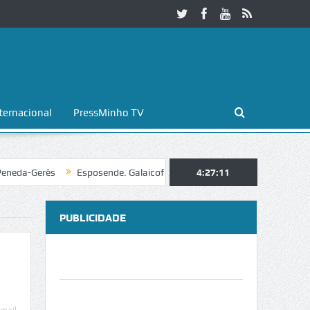
ternacional
PressMinho TV
da-Gerês
Esposende. Galaicofolia atrai mais de 25 mil visitantes e r
4:27:11
PUBLICIDADE