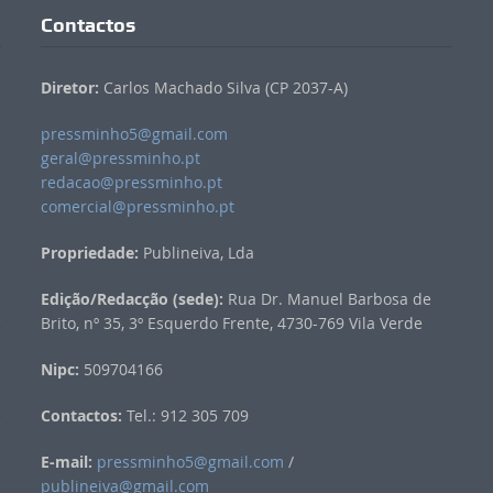
Contactos
Diretor:
Carlos Machado Silva (CP 2037-A)
pressminho5@gmail.com
geral@pressminho.pt
redacao@pressminho.pt
comercial@pressminho.pt
Propriedade:
Publineiva, Lda
Edição/Redacção (sede):
Rua Dr. Manuel Barbosa de
Brito, nº 35, 3º Esquerdo Frente, 4730-769 Vila Verde
Nipc:
509704166
Contactos:
Tel.: 912 305 709
E-mail:
pressminho5@gmail.com
/
publineiva@gmail.com