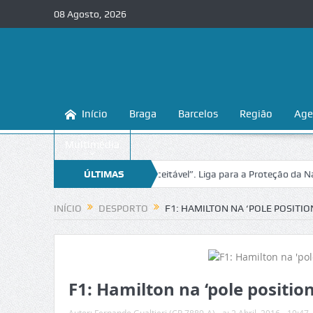
08 Agosto, 2026
Início
Braga
Barcelos
Região
Age
Multimédia
as fluviais do concelho
ÚLTIMAS
“Inaceitável”. Liga para a Proteção da Natu
NOTÍCIAS
INÍCIO
DESPORTO
F1: HAMILTON NA ‘POLE POSITI
F1: Hamilton na ‘pole positi