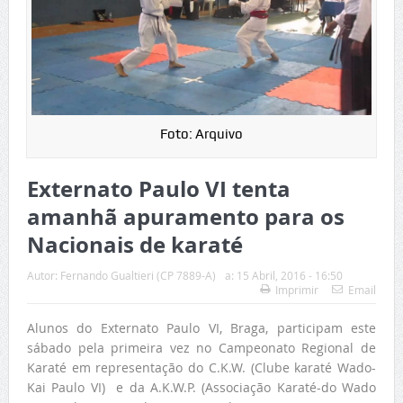
Foto: Arquivo
Externato Paulo VI tenta
amanhã apuramento para os
Nacionais de karaté
Autor:
Fernando Gualtieri (CP 7889-A)
a:
15 Abril, 2016 - 16:50
Imprimir
Email
Alunos do Externato Paulo VI, Braga, participam este
sábado pela primeira vez no Campeonato Regional de
Karaté em representação do C.K.W. (Clube karaté Wado-
Kai Paulo VI) e da A.K.W.P. (Associação Karaté-do Wado