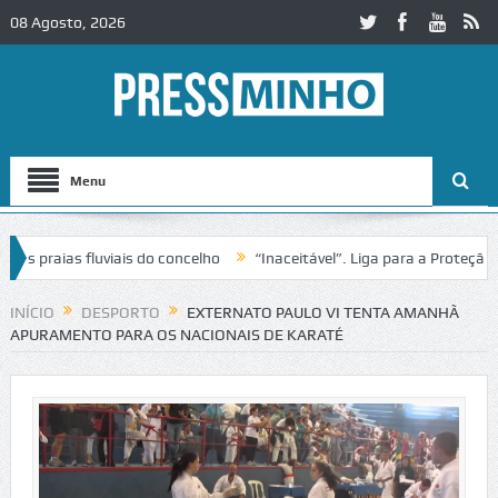
08 Agosto, 2026
Menu
 praias fluviais do concelho
“Inaceitável”. Liga para a Proteção da
ção de trânsito no IC2 em Alcobaça
Igreja do Castelo de Cerveira as
INÍCIO
DESPORTO
EXTERNATO PAULO VI TENTA AMANHÃ
APURAMENTO PARA OS NACIONAIS DE KARATÉ