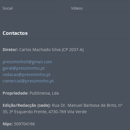
Social
Vídeos
Contactos
Diretor:
Carlos Machado Silva (CP 2037-A)
pressminho5@gmail.com
geral@pressminho.pt
redacao@pressminho.pt
comercial@pressminho.pt
Propriedade:
Publineiva, Lda
Edição/Redacção (sede):
Rua Dr. Manuel Barbosa de Brito, nº
35, 3º Esquerdo Frente, 4730-769 Vila Verde
Nipc:
509704166