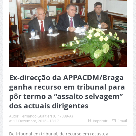
Ex-direcção da APPACDM/Braga
ganha recurso em tribunal para
pôr termo a “assalto selvagem”
dos actuais dirigentes
Autor:
Fernando Gualtieri (CP 7889-A)
a:
12 Dezembro, 2016 - 18:17
Imprimir
Email
De tribunal em tribunal, de recurso em recuso, a