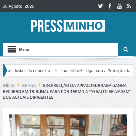
06 Agosto, 2026
Menu
fluviais do concelho
“Inaceitável”. Liga para a Proteção da Nature
rânsito no IC2 em Alcobaça
Igreja do Castelo de Cerveira assegura 
INÍCIO
BRAGA
EX-DIRECÇÃO DA APPACDM/BRAGA GANHA
RECURSO EM TRIBUNAL PARA PÔR TERMO A “ASSALTO SELVAGEM”
DOS ACTUAIS DIRIGENTES