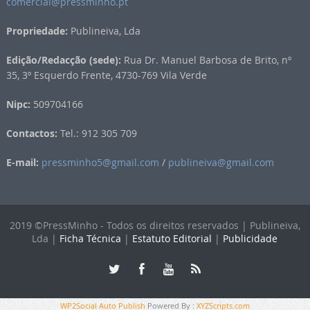
comercial@pressminho.pt
Propriedade:
Publineiva, Lda
Edição/Redacção (sede):
Rua Dr. Manuel Barbosa de Brito, nº
35, 3º Esquerdo Frente, 4730-769 Vila Verde
Nipc:
509704166
Contactos:
Tel.: 912 305 709
E-mail:
pressminho5@gmail.com
/
publineiva@gmail.com
2019 ©PressMinho - Todos os direitos reservados | Publineiva,
Lda |
Ficha Técnica
|
Estatuto Editorial
|
Publicidade
WP2Social Auto Publish
Powered By :
XYZScripts.com