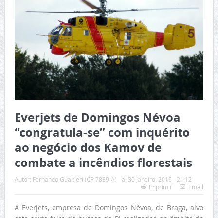
Everjets de Domingos Névoa
“congratula-se” com inquérito
ao negócio dos Kamov de
combate a incêndios florestais
Autor:
Fernando Gualtieri (CP 7889-A)
a:
30 Janeiro, 2016 - 21:12
Imprimir
Email
A Everjets, empresa de Domingos Névoa, de Braga, alvo