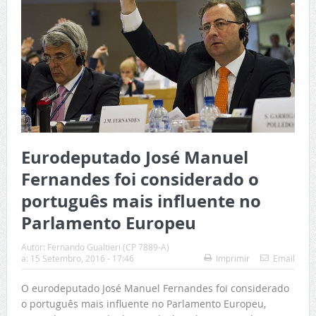
Eurodeputado José Manuel
Fernandes foi considerado o
português mais influente no
Parlamento Europeu
Autor:
Fernando Gualtieri (CP 7889-A)
a:
15 Setembro, 2016 - 17:46
Imprimir
Email
O eurodeputado José Manuel Fernandes foi considerado
o português mais influente no Parlamento Europeu,