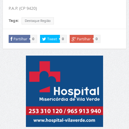
P.A.P. (CP 9420)
Tags:
Destaque Região
Partilhar
Tweet
Partilhar
0
0
0