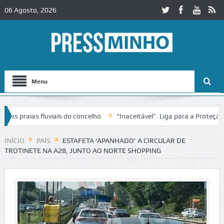
06 Agosto, 2026
Menu
 praias fluviais do concelho
“Inaceitável”. Liga para a Proteção da
ção de trânsito no IC2 em Alcobaça
Igreja do Castelo de Cerveira as
INÍCIO
PAÍS
ESTAFETA ‘APANHADO’ A CIRCULAR DE
TROTINETE NA A28, JUNTO AO NORTE SHOPPING