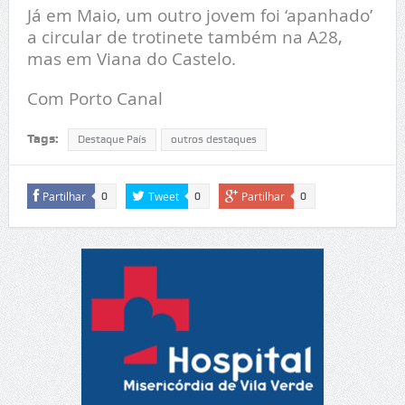
Já em Maio, um outro jovem foi ‘apanhado’
a circular de trotinete também na A28,
mas em Viana do Castelo.
Com Porto Canal
Tags:
Destaque País
outros destaques
Partilhar
Tweet
Partilhar
0
0
0