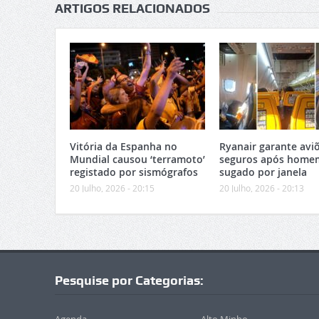
ARTIGOS RELACIONADOS
Vitória da Espanha no
Ryanair garante avi
Mundial causou ‘terramoto’
seguros após home
registado por sismógrafos
sugado por janela
20 Julho, 2026 - 20:15
20 Julho, 2026 - 20:13
Pesquise por Categorias: