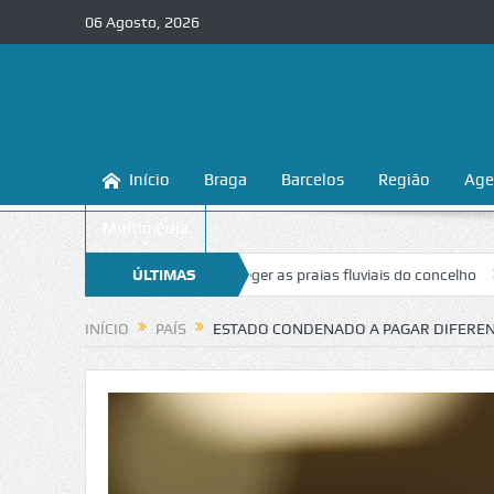
06 Agosto, 2026
Início
Braga
Barcelos
Região
Age
Multimédia
 ensina a conhecer e proteger as praias fluviais do concelho
ÚLTIMAS
“Inacei
NOTÍCIAS
INÍCIO
PAÍS
ESTADO CONDENADO A PAGAR DIFERENÇ