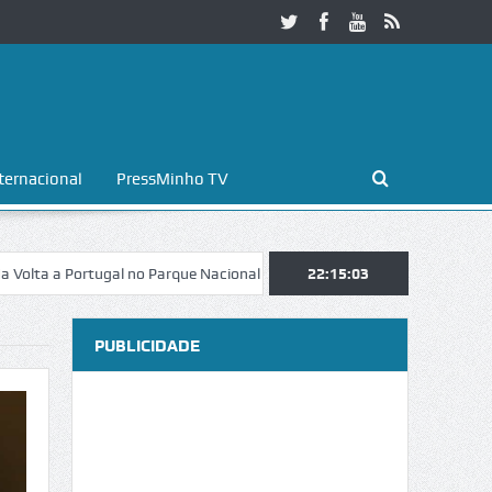
ternacional
PressMinho TV
 Portugal no Parque Nacional da Peneda-Gerês
22:15:04
Esposende. Galaicofoli
PUBLICIDADE