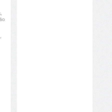
,
ão
,