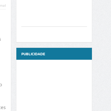
mail
s
PUBLICIDADE
o
tes