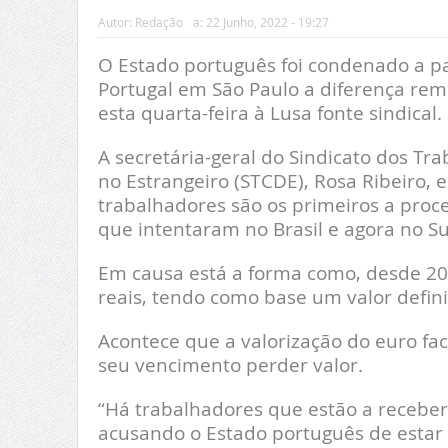
Autor:
Redação
a:
22 Junho, 2022 - 19:27
O Estado português foi condenado a p
Portugal em São Paulo a diferença rem
esta quarta-feira à Lusa fonte sindical.
A secretária-geral do Sindicato dos Tr
no Estrangeiro (STCDE), Rosa Ribeiro, 
trabalhadores são os primeiros a proc
que intentaram no Brasil e agora no Su
Em causa está a forma como, desde 201
reais, tendo como base um valor defini
Acontece que a valorização do euro fac
seu vencimento perder valor.
“Há trabalhadores que estão a receber
acusando o Estado português de estar 