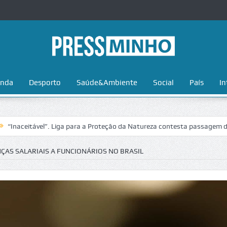
nda
Desporto
Saúde&Ambiente
Social
País
In
tável”. Liga para a Proteção da Natureza contesta passagem da Volta a
AS SALARIAIS A FUNCIONÁRIOS NO BRASIL