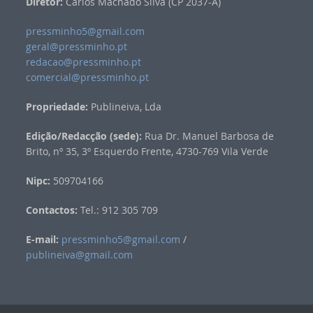
Diretor:
Carlos Machado Silva (CP 2037-A)
pressminho5@gmail.com
geral@pressminho.pt
redacao@pressminho.pt
comercial@pressminho.pt
Propriedade:
Publineiva, Lda
Edição/Redacção (sede):
Rua Dr. Manuel Barbosa de
Brito, nº 35, 3º Esquerdo Frente, 4730-769 Vila Verde
Nipc:
509704166
Contactos:
Tel.: 912 305 709
E-mail:
pressminho5@gmail.com
/
publineiva@gmail.com