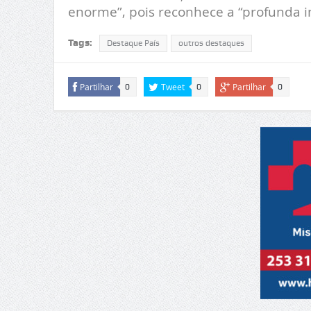
enorme”, pois reconhece a “profunda in
Tags:
Destaque País
outros destaques
Partilhar
Tweet
Partilhar
0
0
0