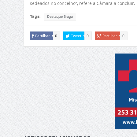
sedeados no concelho”, refere a Câmara a concluir.
Tags:
Destaque Braga
Partilhar
Tweet
Partilhar
0
0
0