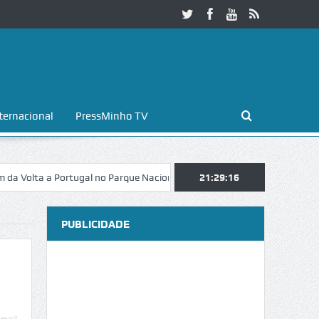
ternacional
PressMinho TV
ta a Portugal no Parque Nacional da Peneda-Gerês
21:29:17
Esposende. Galaic
PUBLICIDADE