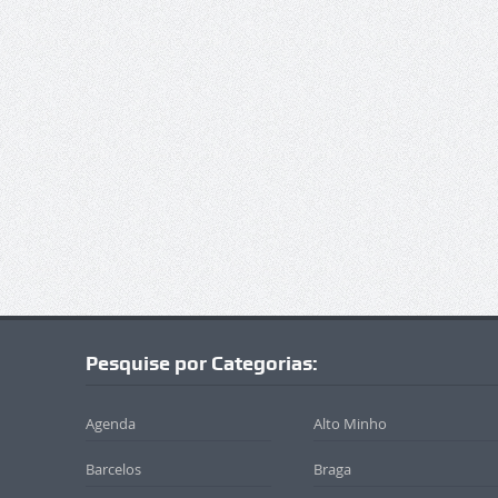
Pesquise por Categorias:
Agenda
Alto Minho
Barcelos
Braga