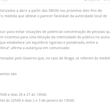
 19:22
Imprimir
E
orizados a abrir a partir das 08h00 nos próximos dois fins-de-
o, medida que obteve o parecer favorável da autoridade local de
buir para evitar situações de potencial concentração de pessoas q
um incentivo para uma diluição da intensidade do público no acess
ue estabelece um equilíbrio rigoroso e ponderado, entre a
blica”, afirma a autarquia em comunicado
rminadas pelo Governo que, no caso de Braga, se referem às medid
entos são:
h00 e dias 26 e 27 às 13h00.
to às 22h00 e dias 2 e 3 de Janeiro às 13h00.