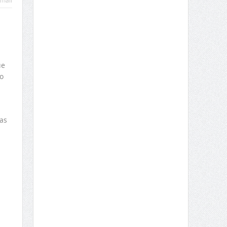
mail
ue
o
as