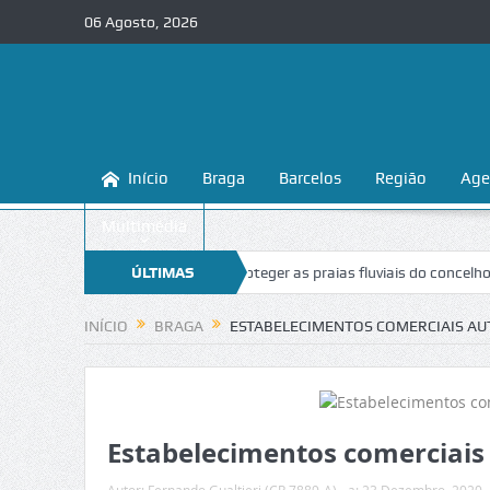
06 Agosto, 2026
Início
Braga
Barcelos
Região
Age
Multimédia
Braga ensina a conhecer e proteger as praias fluviais do concelho
ÚLTIMAS
“In
NOTÍCIAS
INÍCIO
BRAGA
ESTABELECIMENTOS COMERCIAIS AU
Estabelecimentos comerciais