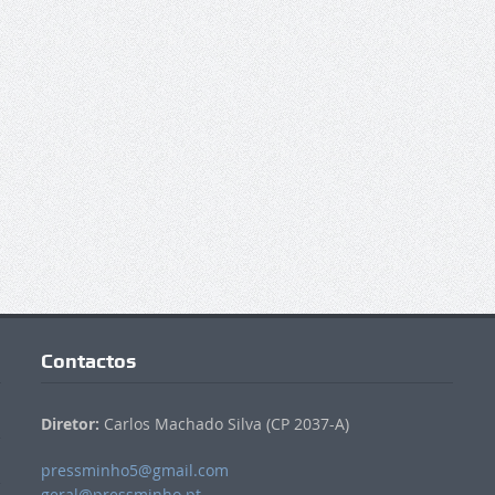
Contactos
Diretor:
Carlos Machado Silva (CP 2037-A)
pressminho5@gmail.com
geral@pressminho.pt