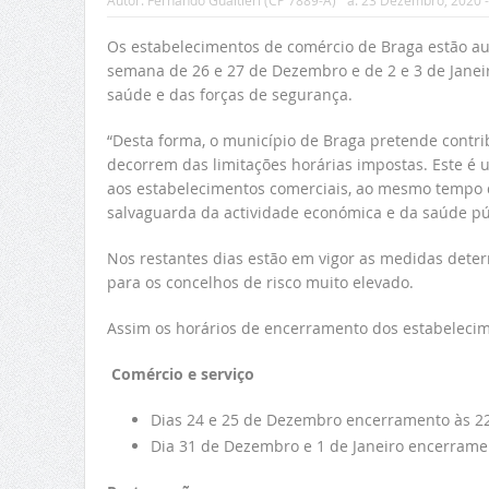
Autor:
Fernando Gualtieri (CP 7889-A)
a:
23 Dezembro, 2020 -
Os estabelecimentos de comércio de Braga estão aut
semana de 26 e 27 de Dezembro e de 2 e 3 de Janeir
saúde e das forças de segurança.
“Desta forma, o município de Braga pretende contri
decorrem das limitações horárias impostas. Este é 
aos estabelecimentos comerciais, ao mesmo tempo q
salvaguarda da actividade económica e da saúde pú
Nos restantes dias estão em vigor as medidas dete
para os concelhos de risco muito elevado.
Assim os horários de encerramento dos estabelecim
Comércio e serviço
Dias 24 e 25 de Dezembro encerramento às 22
Dia 31 de Dezembro e 1 de Janeiro encerramen