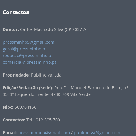
Contactos
Diretor:
Carlos Machado Silva (CP 2037-A)
pressminho5@gmail.com
geral@pressminho.pt
redacao@pressminho.pt
comercial@pressminho.pt
Propriedade:
Publineiva, Lda
Edição/Redacção (sede):
Rua Dr. Manuel Barbosa de Brito, nº
35, 3º Esquerdo Frente, 4730-769 Vila Verde
Nipc:
509704166
Contactos:
Tel.: 912 305 709
E-mail:
pressminho5@gmail.com
/
publineiva@gmail.com