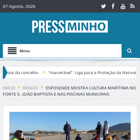
07 Agosto, 2026
Menu
ncelho
“Inaceitável”. Liga para a Proteção da Natureza contesta pa
2 em Alcobaça
Igreja do Castelo de Cerveira assegura financiamento 
INÍCIO
REGIÃO
ESPOSENDE MOSTRA CULTURA MARÍTIMA NO
FORTE S. JOÃO BAPTISTA E NAS PISCINAS MUNICIPAIS