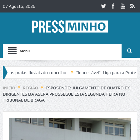
07 Agosto, 2026
Menu
s praias fluviais do concelho
“Inaceitável”. Liga para a Proteção d
ação de trânsito no IC2 em Alcobaça
Igreja do Castelo de Cerveira a
INÍCIO
REGIÃO
ESPOSENDE: JULGAMENTO DE QUATRO EX-
DIRIGENTES DA ASCRA PROSSEGUE ESTA SEGUNDA-FEIRA NO
TRIBUNAL DE BRAGA