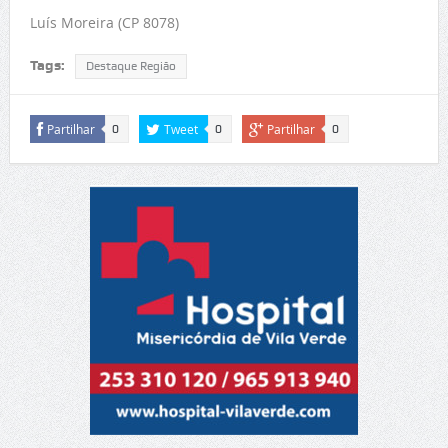
Luís Moreira (CP 8078)
Tags:
Destaque Região
Partilhar
Tweet
Partilhar
0
0
0