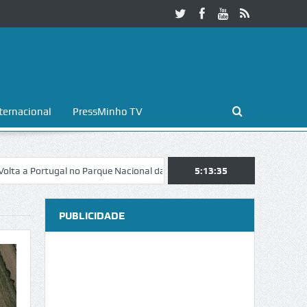
ternacional
PressMinho TV
ugal no Parque Nacional da Peneda-Gerês
Esposende. Galaicofolia at
5:13:36
PUBLICIDADE