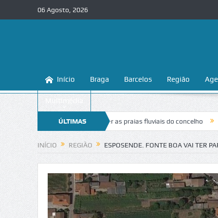
06 Agosto, 2026
Início
Braga
Barcelos
Região
Age
Multimédia
ina a conhecer e proteger as praias fluviais do concelho
ÚLTIMAS
“Inaceitável
NOTÍCIAS
INÍCIO
REGIÃO
ESPOSENDE. FONTE BOA VAI TER P