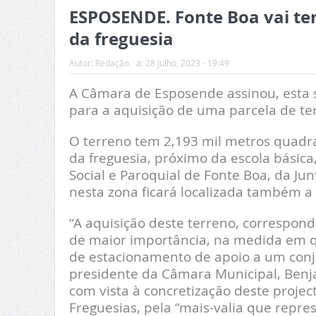
ESPOSENDE. Fonte Boa vai te
da freguesia
Autor:
Redação
a:
28 Julho, 2023 - 19:49
A Câmara de Esposende assinou, esta 
para a aquisição de uma parcela de te
O terreno tem 2,193 mil metros quadrad
da freguesia, próximo da escola básica,
Social e Paroquial de Fonte Boa, da J
nesta zona ficará localizada também a
“A aquisição deste terreno, correspon
de maior importância, na medida em q
de estacionamento de apoio a um conj
presidente da Câmara Municipal, Benj
com vista à concretização deste proje
Freguesias, pela “mais-valia que repre