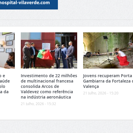
o e
Investimento de 22 milhões
Jovens recuperam Porta
Saúde
de multinacional francesa
Gambiarra da Fortaleza 
olo
consolida Arcos de
Valença
ea da
Valdevez como referência
21 Julho, 2026 - 15:20
na indústria aeronáutica
21 Julho, 2026 - 15:32