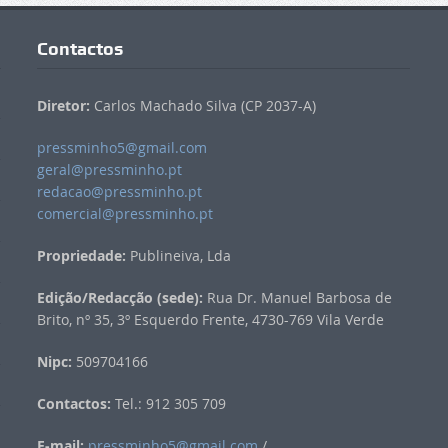
Contactos
Diretor:
Carlos Machado Silva (CP 2037-A)
pressminho5@gmail.com
geral@pressminho.pt
redacao@pressminho.pt
comercial@pressminho.pt
Propriedade:
Publineiva, Lda
Edição/Redacção (sede):
Rua Dr. Manuel Barbosa de
Brito, nº 35, 3º Esquerdo Frente, 4730-769 Vila Verde
Nipc:
509704166
Contactos:
Tel.: 912 305 709
E-mail:
pressminho5@gmail.com
/