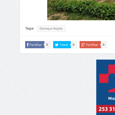
Tags:
Destaque Região
Partilhar
Tweet
Partilhar
0
0
0