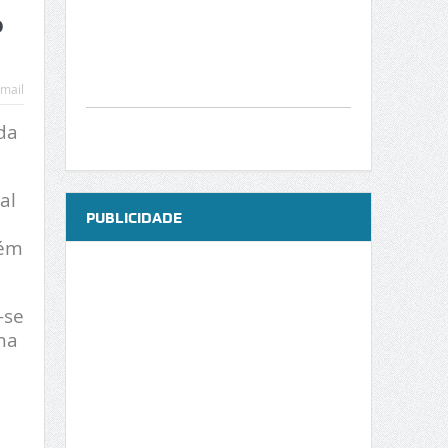
o
mail
da
al
PUBLICIDADE
bém
-se
na