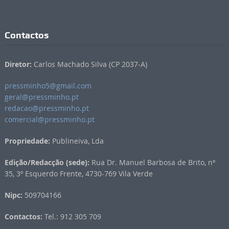
Contactos
Diretor:
Carlos Machado Silva (CP 2037-A)
pressminho5@gmail.com
geral@pressminho.pt
redacao@pressminho.pt
comercial@pressminho.pt
Propriedade:
Publineiva, Lda
Edição/Redacção (sede):
Rua Dr. Manuel Barbosa de Brito, nº
35, 3º Esquerdo Frente, 4730-769 Vila Verde
Nipc:
509704166
Contactos:
Tel.: 912 305 709