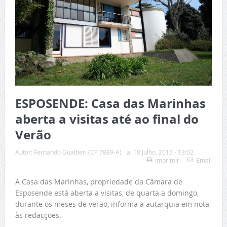
ESPOSENDE: Casa das Marinhas
aberta a visitas até ao final do
Verão
Autor:
Fernando Gualtieri (CP 7889-A)
a:
18 Julho, 2017 - 13:02
Imprimir
Email
A Casa das Marinhas, propriedade da Câmara de
Esposende está aberta a visitas, de quarta a domingo,
durante os meses de verão, informa a autarquia em nota
às redacções.