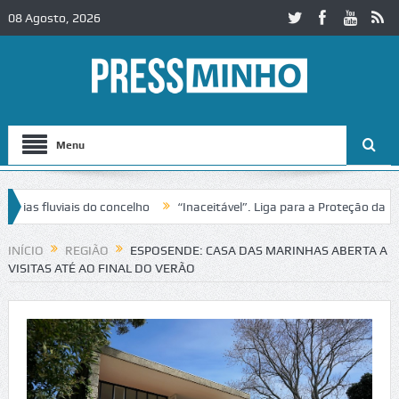
08 Agosto, 2026
Menu
s fluviais do concelho
“Inaceitável”. Liga para a Proteção da Natur
 trânsito no IC2 em Alcobaça
Igreja do Castelo de Cerveira assegura
INÍCIO
REGIÃO
ESPOSENDE: CASA DAS MARINHAS ABERTA A
VISITAS ATÉ AO FINAL DO VERÃO