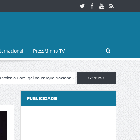
ternacional
PressMinho TV
ortugal no Parque Nacional da Peneda-Gerês
12:19:52
Esposende. Galaicofolia
PUBLICIDADE