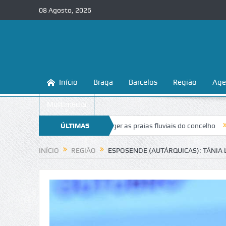
08 Agosto, 2026
Início
Braga
Barcelos
Região
Age
Multimédia
ensina a conhecer e proteger as praias fluviais do concelho
ÚLTIMAS
“Inaceitá
NOTÍCIAS
INÍCIO
REGIÃO
ESPOSENDE (AUTÁRQUICAS): TÂNIA 