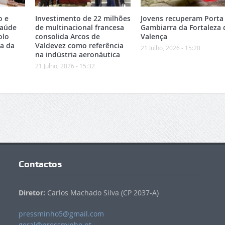
o e
Investimento de 22 milhões
Jovens recuperam Porta
Saúde
de multinacional francesa
Gambiarra da Fortaleza 
olo
consolida Arcos de
Valença
ea da
Valdevez como referência
21 Julho, 2026 - 15:20
na indústria aeronáutica
21 Julho, 2026 - 15:32
Contactos
Diretor:
Carlos Machado Silva (CP 2037-A)
pressminho5@gmail.com
geral@pressminho.pt