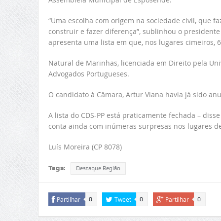
“Uma escolha com origem na sociedade civil, que f
construir e fazer diferença”, sublinhou o presiden
apresenta uma lista em que, nos lugares cimeiros, 
Natural de Marinhas, licenciada em Direito pela Uni
Advogados Portugueses.
O candidato à Câmara, Artur Viana havia já sido an
A lista do CDS-PP está praticamente fechada – disse
conta ainda com inúmeras surpresas nos lugares d
Luís Moreira (CP 8078)
Tags:
Destaque Região
Partilhar
Tweet
Partilhar
0
0
0