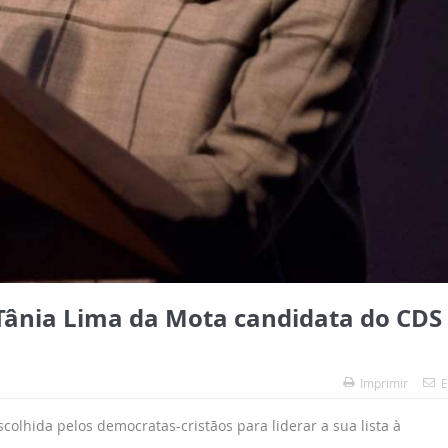
ânia Lima da Mota candidata do CDS
1
Imprimir
E
olhida pelos democratas-cristãos para liderar a sua lista à