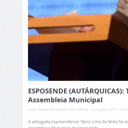
ESPOSENDE (AUTÁRQUICAS): T
Assembleia Municipal
Autor:
Fernando Gualtieri (CP 7889-A)
a:
24 Julho, 2017 - 17:2
A advogada esposendense Tânia Lima da Mota foi esc
Assembleia Municipal de Esposende.