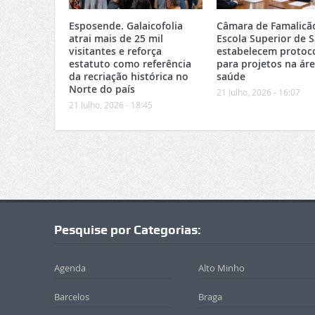
Esposende. Galaicofolia
Câmara de Famalicã
atrai mais de 25 mil
Escola Superior de 
visitantes e reforça
estabelecem protoc
estatuto como referência
para projetos na ár
da recriação histórica no
saúde
Norte do país
21 Julho, 2026 - 16:07
21 Julho, 2026 - 18:45
Pesquise por Categorias:
Agenda
Alto Minho
Barcelos
Braga