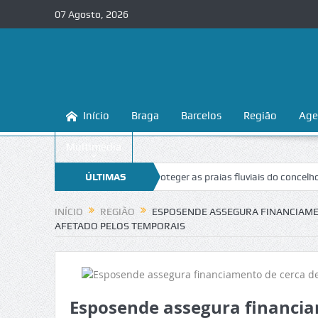
07 Agosto, 2026
Início
Braga
Barcelos
Região
Age
Multimédia
Braga ensina a conhecer e proteger as praias fluviais do concelho
ÚLTIMAS
“In
NOTÍCIAS
INÍCIO
REGIÃO
ESPOSENDE ASSEGURA FINANCIAMEN
AFETADO PELOS TEMPORAIS
Esposende assegura financia