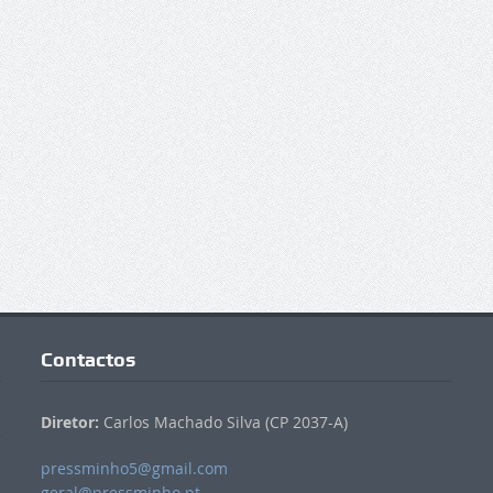
Contactos
Diretor:
Carlos Machado Silva (CP 2037-A)
pressminho5@gmail.com
geral@pressminho.pt