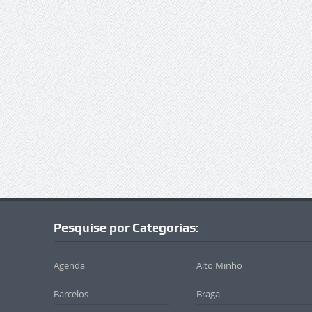
Pesquise por Categorias:
Agenda
Alto Minho
Barcelos
Braga