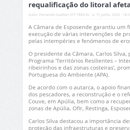
requalificação do litoral afe
Autor:
Fernando Gualtieri (CP 7889-A)
a:
15 Junho, 2026 - 18:3
A Câmara de Esposende garantiu um fi
execução de várias intervenções de pro
pelas intempéries e fenómenos de erosã
O presidente da Câmara, Carlos Silva, 
Programa ‘Territórios Resilientes – Int
ribeirinhos e das zonas costeiras’, pr
Portuguesa do Ambiente (APA).
De acordo com o autarca, o apoio finan
dos pescadores, a reconstrução e o ref
Couve, em Apúlia, bem como a recuper
zonas de Apúlia, Ofir, Restinga, Espos
Carlos Silva destacou a importância d
proteção das infraestruturas e preser