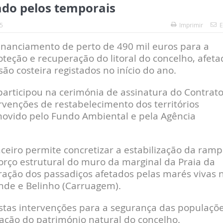
tado pelos temporais
5
Imprimir
E
nanciamento de perto de 490 mil euros para a
teção e recuperação do litoral do concelho, afeta
o costeira registados no início do ano.
participou na cerimónia de assinatura do Contrato
ervenções de restabelecimento dos territórios
omovido pelo Fundo Ambiental e pela Agência
ceiro permite concretizar a estabilização da ram
orço estrutural do muro da marginal da Praia da
ação dos passadiços afetados pelas marés vivas 
ende e Belinho (Carruagem).
estas intervenções para a segurança das populaçõe
vação do património natural do concelho.