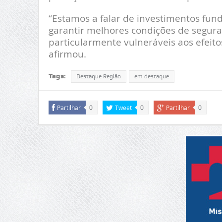
“Estamos a falar de investimentos fund
garantir melhores condições de segur
particularmente vulneráveis aos efeitos
afirmou.
Tags:
Destaque Região
em destaque
Partilhar
Tweet
Partilhar
0
0
0