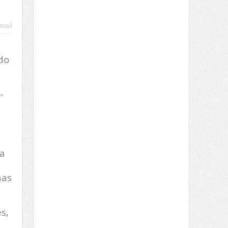
mail
do
-
pa
nas
s,