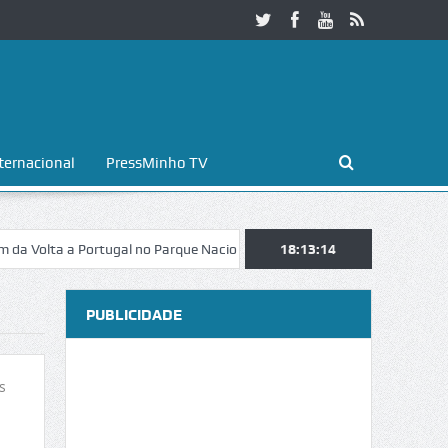
ternacional
PressMinho TV
ta a Portugal no Parque Nacional da Peneda-Gerês
18:13:14
Esposende. Galaic
PUBLICIDADE