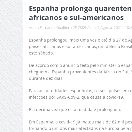
Espanha prolonga quarentena 
africanos e sul-americanos
Autor:
Fernando Gualtieri (CP 7889-A)
a:
7 Agosto, 2021 - 18:
Espanha prolongou, mais uma vez e até dia 27 de A
países africanos e sul-americanos, um deles o Brasi
este sábado.
De acordo com o anúncio feito pelo ministério espan
cheguem a Espanha provenientes da África do Sul, Na
durante dez dias.
Para as autoridades espanholas, os seis países em ca
infecções por SARS-CoV-2, que causa a covid-19.
É a décima vez que esta medida é prolongada.
Em Espanha, a covid-19 já matou mais de 82 mil pess
tornando-o um dos mais afectados na Europa pela 