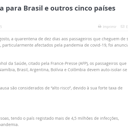
para Brasil e outros cinco países
45
Imprimir
E
gosto, a quarentena de dez dias aos passageiros que cheguem de s
l, particularmente afectados pela pandemia de covid-19, foi anunc
hol da Saúde, citado pela France-Presse (AFP), os passageiros que
míbia, Brasil, Argentina, Bolívia e Colômbia devem auto-isolar-se
usa são considerados de “alto risco”, devido à sua forte taxa de
oas, tendo o país registado mais de 4,5 milhões de infecções,
pandemia.