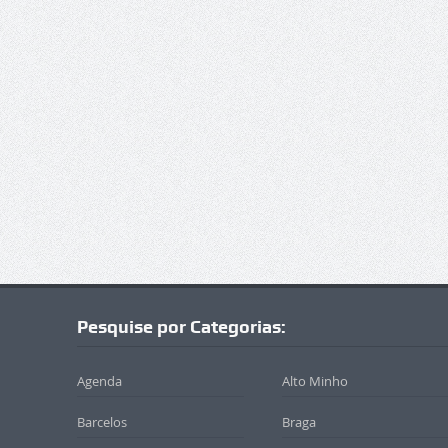
Pesquise por Categorias:
Agenda
Alto Minho
Barcelos
Braga