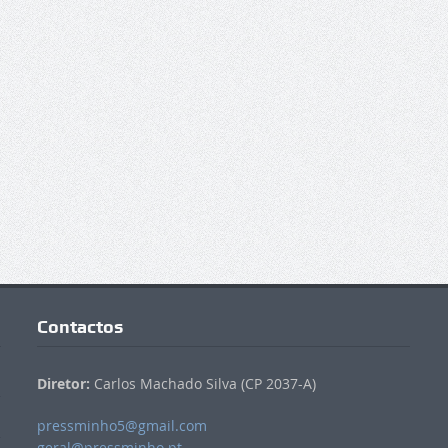
Contactos
Diretor:
Carlos Machado Silva (CP 2037-A)
pressminho5@gmail.com
geral@pressminho.pt