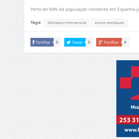
Perto de 60% da população residente em Espanha já 
Tags:
Destaque Internacional
outros destaques
Partilhar
Tweet
Partilhar
0
0
0