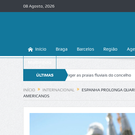
08 Agosto, 2026
Início
Braga
Barcelos
Região
Age
Multimédia
ensina a conhecer e proteger as praias fluviais do concelho
ÚLTIMAS
“Inaceit
NOTÍCIAS
INÍCIO
INTERNACIONAL
ESPANHA PROLONGA QUAREN
AMERICANOS