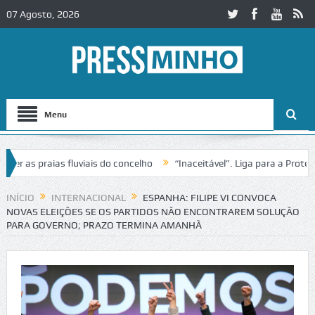
07 Agosto, 2026
Menu
as praias fluviais do concelho
“Inaceitável”. Liga para a Proteção 
ração de trânsito no IC2 em Alcobaça
Igreja do Castelo de Cerveira 
INÍCIO
INTERNACIONAL
ESPANHA: FILIPE VI CONVOCA
NOVAS ELEIÇÕES SE OS PARTIDOS NÃO ENCONTRAREM SOLUÇÃO
PARA GOVERNO; PRAZO TERMINA AMANHÃ