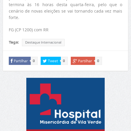
termina às 16 horas desta quarta-feira, pelo que o
cenário de novas eleições se vai tornando cada vez mais
forte.
FG (CP 1200) com RR
Tags:
Destaque Internacional
Partilhar
Tweet
Partilhar
0
0
0