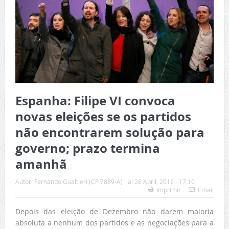
Espanha: Filipe VI convoca
novas eleições se os partidos
não encontrarem solução para
governo; prazo termina
amanhã
Autor:
Fernando Gualtieri (CP 7889-A)
a:
26 Abril, 2016 - 17:10
Imprimir
Email
Depois das eleição de Dezembro não darem maioria
absoluta a nenhum dos partidos e as negociações para a