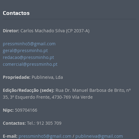
Contactos
Diretor:
Carlos Machado Silva (CP 2037-A)
pressminho5@gmail.com
geral@pressminho.pt
redacao@pressminho.pt
comercial@pressminho.pt
Propriedade:
Publineiva, Lda
Edição/Redacção (sede):
Rua Dr. Manuel Barbosa de Brito, nº
35, 3º Esquerdo Frente, 4730-769 Vila Verde
Nipc:
509704166
Contactos:
Tel.: 912 305 709
E-mail:
pressminho5@gmail.com
/
publineiva@gmail.com