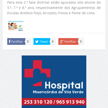
Para esta 2.ª fase distrital estão apurados oito alunos do
5.º, 7.º e 8.º ano, respectivamente dos Agrupamentos de
Escolas António Feijó, Arcozelo, Freixo e Ponte de Lima.
Partilhar
Tweet
Partilhar
0
0
0