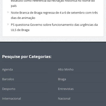
estatuto como referência da recriação histórica no Norte do
país
Noite Branca de Braga regressa de 4 a 6 de setembro com três
dias de animação
PS questiona Governo sobre funcionamento das urgências da
ULS de Braga
Pesquise por Categorias:
Agenda
Alto Minho
Barcelos
Braga
Desporto
Entrevistas
Internacional
Nacional