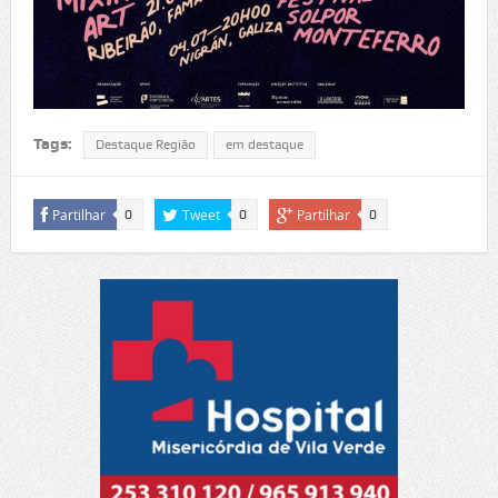
Tags:
Destaque Região
em destaque
Partilhar
Tweet
Partilhar
0
0
0