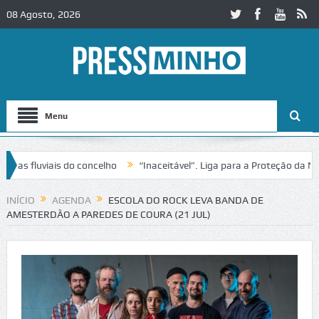
08 Agosto, 2026
Menu
uviais do concelho
“Inaceitável”. Liga para a Proteção da Natureza
ânsito no IC2 em Alcobaça
Igreja do Castelo de Cerveira assegura fi
INÍCIO
AGENDA
ESCOLA DO ROCK LEVA BANDA DE
AMESTERDÃO A PAREDES DE COURA (21 JUL)