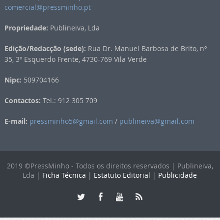
comercial@pressminho.pt
Propriedade:
Publineiva, Lda
Edição/Redacção (sede):
Rua Dr. Manuel Barbosa de Brito, nº
35, 3º Esquerdo Frente, 4730-769 Vila Verde
Nipc:
509704166
Contactos:
Tel.: 912 305 709
E-mail:
pressminho5@gmail.com
/
publineiva@gmail.com
2019 ©PressMinho - Todos os direitos reservados | Publineiva,
Lda |
Ficha Técnica
|
Estatuto Editorial
|
Publicidade