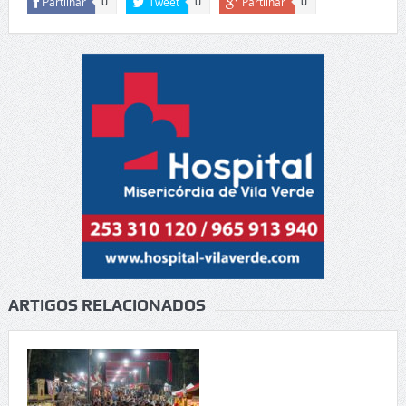
Partilhar
Tweet
Partilhar
0
0
0
ARTIGOS RELACIONADOS