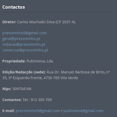
Contactos
Diretor:
Carlos Machado Silva (CP 2037-A)
pressminho5@gmail.com
geral@pressminho.pt
redacao@pressminho.pt
comercial@pressminho.pt
Propriedade:
Publineiva, Lda
Edição/Redacção (sede):
Rua Dr. Manuel Barbosa de Brito, nº
35, 3º Esquerdo Frente, 4730-769 Vila Verde
Nipc:
509704166
Contactos:
Tel.: 912 305 709
E-mail:
pressminho5@gmail.com
/
publineiva@gmail.com