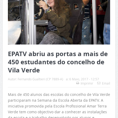
EPATV abriu as portas a mais de
450 estudantes do concelho de
Vila Verde
Autor:
Fernando Gualtieri (CP 7889-A)
a:
6 Maio, 2017 - 12:57
Imprimir
Email
Mais de 450 alunos das escolas do concelho de Vila Verde
participaram na Semana da Escola Aberta da EPATV. A
iniciativa promovida pela Escola Profissional Amar Terra
Verde tem como objectivo dar a conhecer as instalações
da escola e o trabalho desenvolvido por alunos e