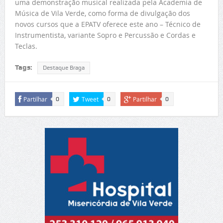
uma demonstração musical realizada pela Academia de
Música de Vila Verde, como forma de divulgação dos
novos cursos que a EPATV oferece este ano – Técnico de
Instrumentista, variante Sopro e Percussão e Cordas e
Teclas.
Tags:
Destaque Braga
Partilhar
Tweet
Partilhar
0
0
0