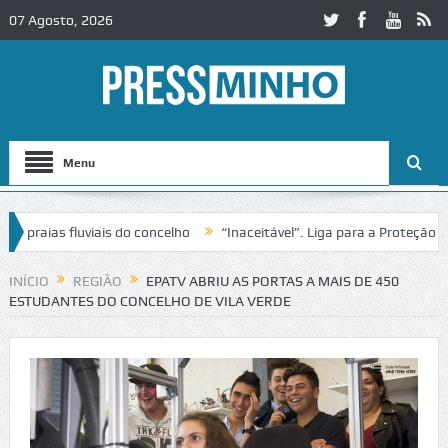
07 Agosto, 2026
Menu
aias fluviais do concelho
“Inaceitável”. Liga para a Proteção da N
o de trânsito no IC2 em Alcobaça
Igreja do Castelo de Cerveira asse
INÍCIO
REGIÃO
EPATV ABRIU AS PORTAS A MAIS DE 450
ESTUDANTES DO CONCELHO DE VILA VERDE